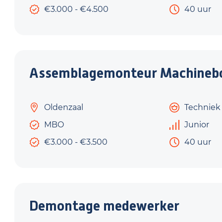
€3.000 - €4.500
40 uur
Assemblagemonteur Machine
Oldenzaal
Techniek
MBO
Junior
€3.000 - €3.500
40 uur
Demontage medewerker