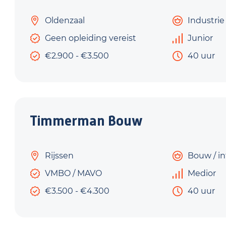
Oldenzaal
Industrie
Geen opleiding vereist
Junior
€2.900 - €3.500
40 uur
Timmerman Bouw
Rijssen
Bouw / in
VMBO / MAVO
Medior
€3.500 - €4.300
40 uur