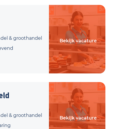
ndel & groothandel
Bekijk vacature
evend
eld
ndel & groothandel
Bekijk vacature
aring