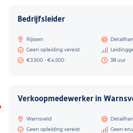
Bedrijfsleider
Rijssen
Detailha
Geen opleiding vereist
Leidingg
€3.500 - €4.500
38 uur
Verkoopmedewerker in Warnsv
Warnsveld
Detailha
Geen opleiding vereist
Geen erv