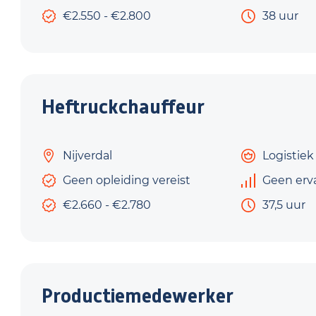
€2.550 - €2.800
38 uur
Heftruckchauffeur
Nijverdal
Logistiek
Geen opleiding vereist
Geen erv
€2.660 - €2.780
37,5 uur
Productiemedewerker