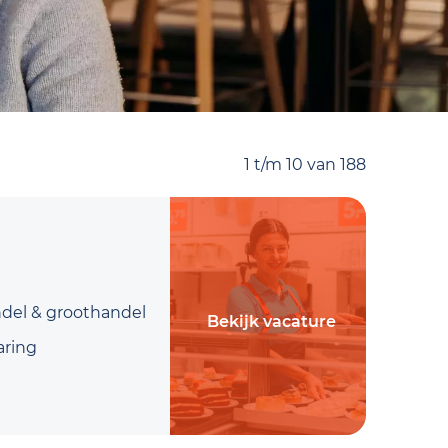
1 t/m 10 van 188
ndel & groothandel
Bekijk vacature
aring