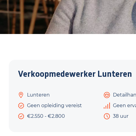
Verkoopmedewerker Lunteren
Lunteren
Detailha
Geen opleiding vereist
Geen erv
€2.550 - €2.800
38 uur