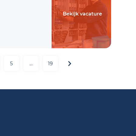
Bekijk vacature
5
…
19