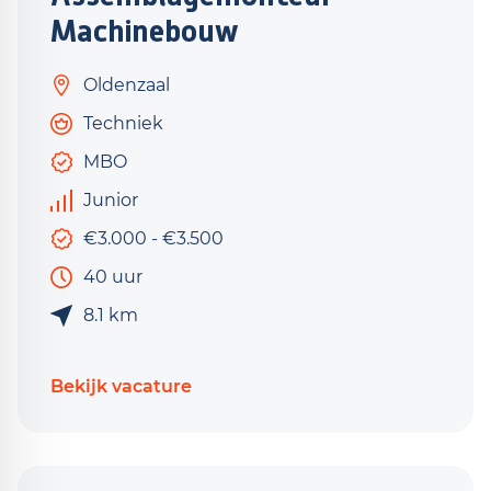
Machinebouw
Oldenzaal
Techniek
MBO
Junior
€3.000 - €3.500
40 uur
8.1 km
Bekijk vacature