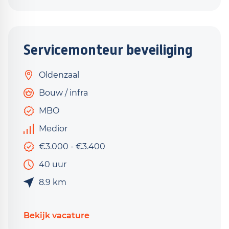
Servicemonteur beveiliging
Oldenzaal
Bouw / infra
MBO
Medior
€3.000 - €3.400
40 uur
8.9 km
Bekijk vacature