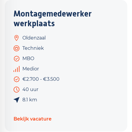
Montagemedewerker
werkplaats
Oldenzaal
Techniek
MBO
Medior
€2.700 - €3.500
40 uur
8.1 km
Bekijk vacature