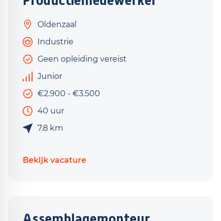
Productiemedewerker
Oldenzaal
Industrie
Geen opleiding vereist
Junior
€2.900 - €3.500
40 uur
7.8 km
Bekijk vacature
Assemblagemonteur