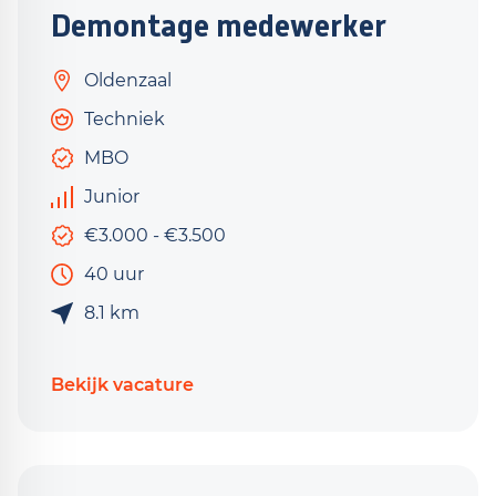
Demontage medewerker
Oldenzaal
Techniek
MBO
Junior
€3.000 - €3.500
40 uur
8.1 km
Bekijk vacature