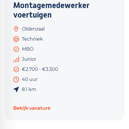
Montagemedewerker
voertuigen
Oldenzaal
Techniek
MBO
Junior
€2.700 - €3.300
40 uur
8.1 km
Bekijk vacature