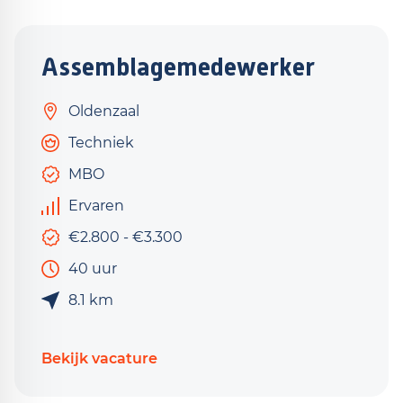
Assemblagemedewerker
Oldenzaal
Techniek
MBO
Ervaren
€2.800 - €3.300
40 uur
8.1 km
Bekijk vacature