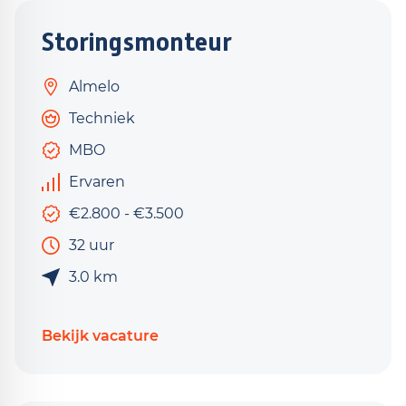
Storingsmonteur
Almelo
Techniek
MBO
Ervaren
€2.800 - €3.500
32 uur
3.0 km
Bekijk vacature