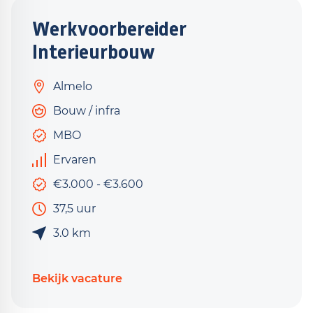
Werkvoorbereider
Interieurbouw
Almelo
Bouw / infra
MBO
Ervaren
€3.000 - €3.600
37,5 uur
3.0 km
Bekijk vacature