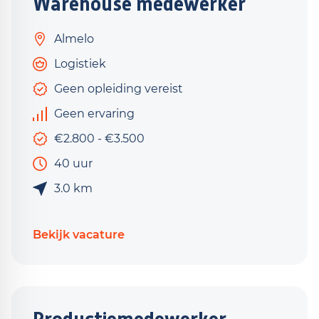
Warehouse medewerker
Almelo
Logistiek
Geen opleiding vereist
Geen ervaring
€2.800 - €3.500
40 uur
3.0 km
Bekijk vacature