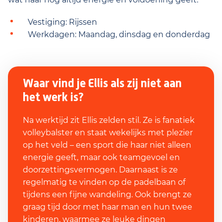
Vestiging: Rijssen
Werkdagen: Maandag, dinsdag en donderdag
Waar vind je Ellis als zij niet aan
het werk is?
Na werktijd zit Ellis zelden stil. Ze is fanatiek
volleybalster en staat wekelijks met plezier
op het veld – een sport die haar niet alleen
energie geeft, maar ook teamgevoel en
doorzettingsvermogen. Daarnaast is ze
regelmatig te vinden op de padelbaan of
tijdens een fijne wandeling. Ook brengt ze
graag tijd door met haar man en hun twee
kinderen, waarmee ze leuke dingen