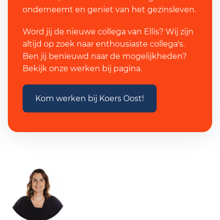
onderneemt en geniet van het gezinsleven.
Word jij de nieuwe collega van Ellis? Wij zijn
altijd op zoek naar enthousiaste collega's.
Ben jij benieuwd naar de mogelijkheden?
Bekijk onze werken bij pagina.
Kom werken bij Koers Oost!