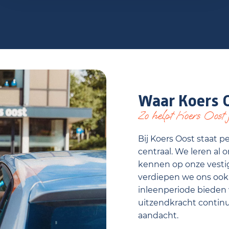
Waar Koers O
Zo helpt Koers Oost j
Bij Koers Oost staat 
centraal. We leren al 
kennen op onze vestig
verdiepen we ons ook i
inleenperiode bieden w
uitzendkracht contin
aandacht.