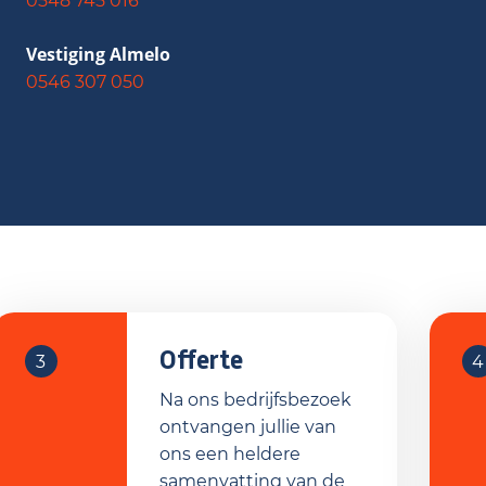
0548 745 016
Vestiging Almelo
0546 307 050
Offerte
3
4
Na ons bedrijfsbezoek
ontvangen jullie van
ons een heldere
samenvatting van de