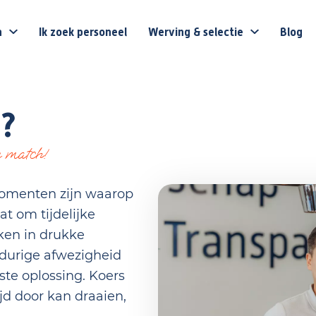
n
Ik zoek personeel
Werving & selectie
Blog
g?
e match!
momenten zijn waarop
at om tijdelijke
ken in drukke
gdurige afwezigheid
iste oplossing. Koers
ijd door kan draaien,