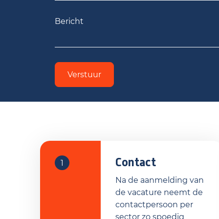
Verstuur
Contact
1
Na de aanmelding van
de vacature neemt de
contactpersoon per
sector zo spoedig