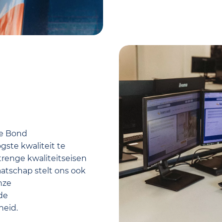
ne Bond
te kwaliteit te
trenge kwaliteitseisen
aatschap stelt ons ook
nze
de
eid.