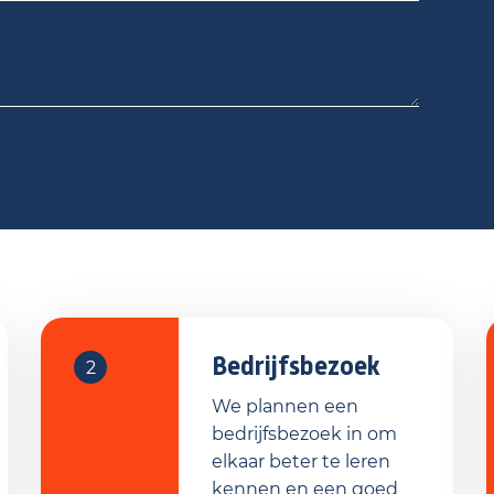
Bedrijfsbezoek
2
We plannen een
bedrijfsbezoek in om
elkaar beter te leren
kennen en een goed