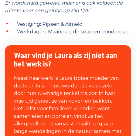
Er wordt hard gewerkt, maar er is ook voldoende
ruimte voor een geintje op zijn tijd!’
Vestiging: Rijssen & Almelo
Werkdagen: Maandag, dinsdag en donderdag
Waar vind je Laura als zij niet aan
het werk is?
Naast haar werk is Laura trotse moeder van
dochter Julia. Thuis worden ze vergezeld
door hun ruwharige teckel Majoor. In haar
vrije tijd geniet ze van koken en bakken.
Het liefst voor familie en vrienden, want
samen eten en borrelen vindt ze het
allergezelligst. Daarnaast maakt ze graag
lange wandelingen in de natuur samen met