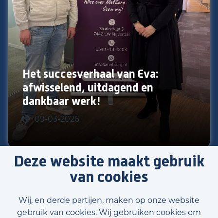
Het succesverhaal van Eva:
afwisselend, uitdagend en
dankbaar werk!
09-03-2026
Deze website maakt gebruik
van cookies
Bekijk al onze verhalen
Wij, en derde partijen, maken op onze website
gebruik van cookies. Wij gebruiken cookies om