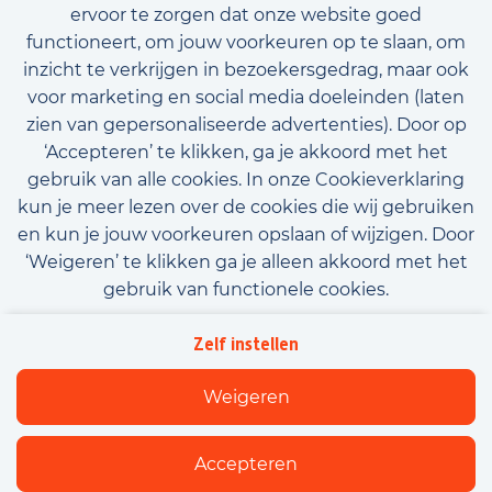
ervoor te zorgen dat onze website goed
functioneert, om jouw voorkeuren op te slaan, om
inzicht te verkrijgen in bezoekersgedrag, maar ook
voor marketing en social media doeleinden (laten
zien van gepersonaliseerde advertenties). Door op
‘Accepteren’ te klikken, ga je akkoord met het
gebruik van alle cookies. In onze Cookieverklaring
kun je meer lezen over de cookies die wij gebruiken
en kun je jouw voorkeuren opslaan of wijzigen. Door
‘Weigeren’ te klikken ga je alleen akkoord met het
gebruik van functionele cookies.
Algemene voorwaarden
Privacy
Downloads
Zelf instellen
Beleidsverklaring informatiebeveiliging
Cookies
Weigeren
Flexfamily
Accepteren