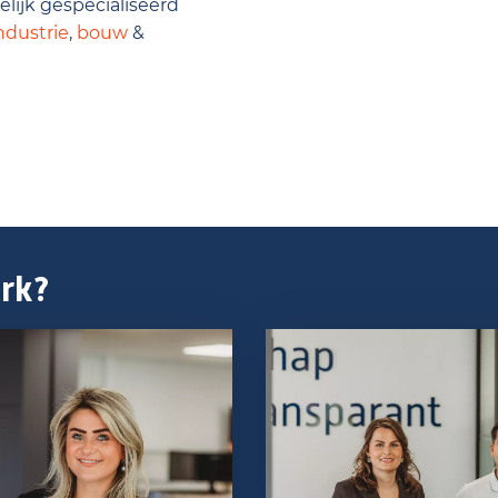
lijk gespecialiseerd
ndustrie
,
bouw
&
erk?