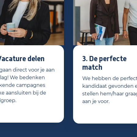
Vacature delen
3. De perfecte
match
aan direct voor je aan
slag! We bedenken
We hebben de perfec
kende campagnes
kandidaat gevonden 
e aansluiten bij de
stellen hem/haar graa
lgroep.
aan je voor.