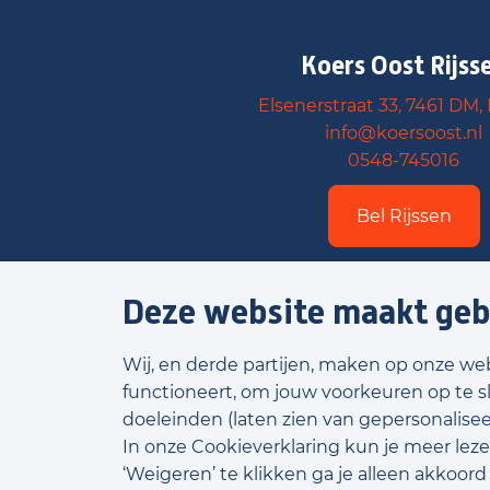
Koers Oost Rijss
Elsenerstraat 33, 7461 DM, 
info@koersoost.nl
0548-745016
Bel Rijssen
Deze website maakt geb
Wij, en derde partijen, maken op onze we
functioneert, om jouw voorkeuren op te s
doeleinden (laten zien van gepersonaliseer
In onze Cookieverklaring kun je meer leze
‘Weigeren’ te klikken ga je alleen akkoor