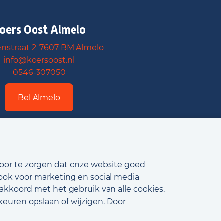
oers Oost Almelo
nstraat 2, 7607 BM Almelo
info@koersoost.nl
0546-307050
Bel Almelo
voor te zorgen dat onze website goed
 ook voor marketing en social media
 akkoord met het gebruik van alle cookies.
keuren opslaan of wijzigen. Door