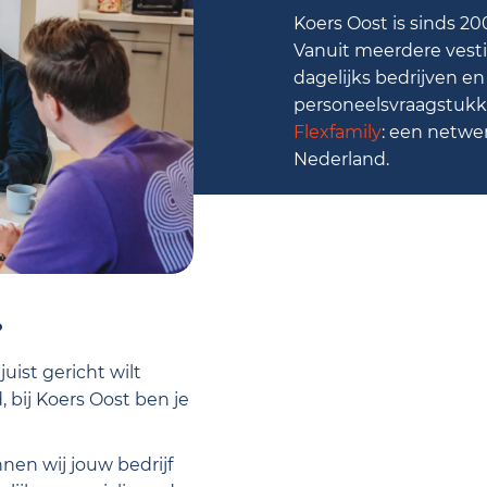
Koers Oost is sinds 20
Vanuit meerdere vest
dagelijks bedrijven 
personeelsvraagstukke
Flexfamily
: een netwer
Nederland.
Om de video af t
?
moeten accept
uist gericht wilt
bij Koers Oost ben je
Ja,
nen wij jouw bedrijf