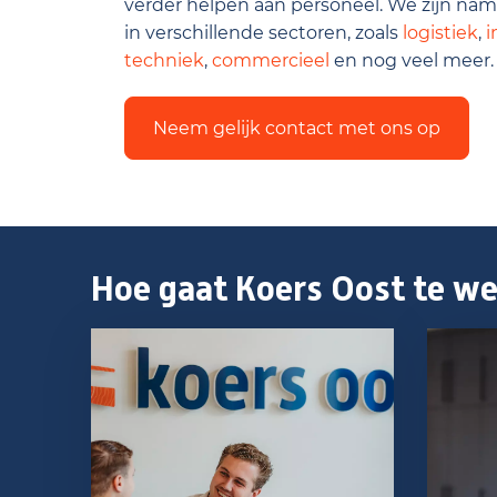
verder helpen aan personeel. We zijn name
in verschillende sectoren, zoals
logistiek
,
i
techniek
,
commercieel
en nog veel meer.
Neem gelijk contact met ons op
Hoe gaat Koers Oost te w