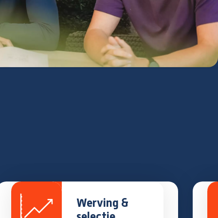
Werving &
selectie