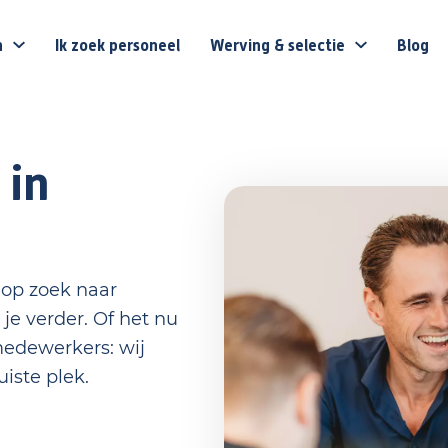
n
Ik zoek personeel
Werving & selectie
Blog
 in
n op zoek naar
 je verder. Of het nu
medewerkers: wij
uiste plek.