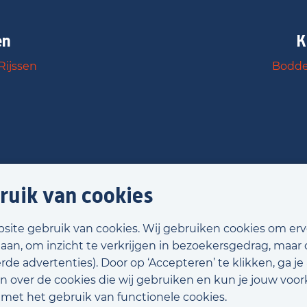
en
K
Rijssen
Bodde
ruik van cookies
bsite gebruik van cookies. Wij gebruiken cookies om er
laan, om inzicht te verkrijgen in bezoekersgedrag, maar
de advertenties). Door op ‘Accepteren’ te klikken, ga je
n over de cookies die wij gebruiken en kun je jouw voor
d met het gebruik van functionele cookies.