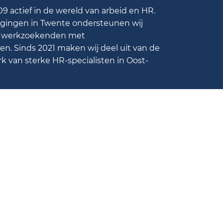
09 actief in de wereld van arbeid en HR.
igingen in Twente ondersteunen wij
en werkzoekenden met
n. Sinds 2021 maken wij deel uit van de
k van sterke HR-specialisten in Oost-
e spelen, zul je de marketing cookies
eren. Wil je de marketing cookies
accepteren?
 ik wil de video afspelen