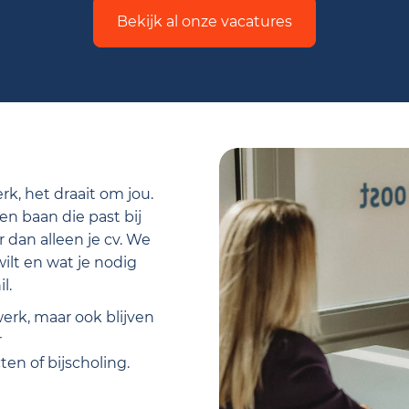
Bekijk al onze vacatures
rk, het draait om jou.
en baan die past bij
r dan alleen je cv. We
wilt en wat je nodig
l.
werk, maar ook blijven
r
en of bijscholing.