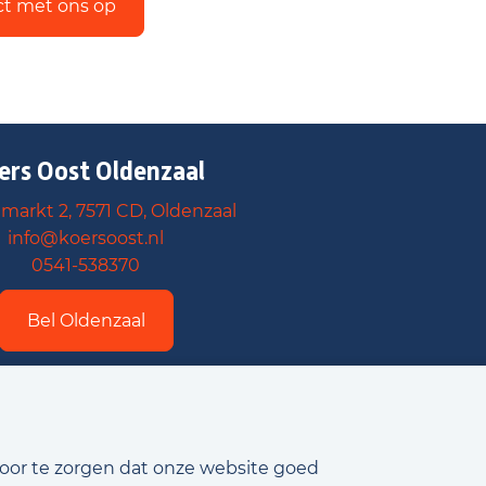
ct met ons op
ers Oost Oldenzaal
arkt 2, 7571 CD, Oldenzaal
info@koersoost.nl
0541-538370
Bel Oldenzaal
voor te zorgen dat onze website goed