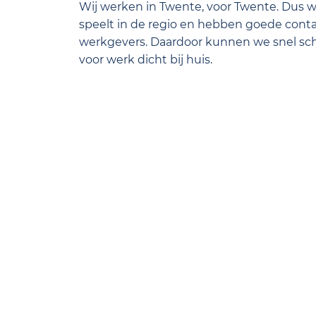
Wij werken in Twente, voor Twente. Dus 
speelt in de regio en hebben goede cont
werkgevers. Daardoor kunnen we snel sc
voor werk dicht bij huis.
Om de video af te spelen, zul je de mar
accepteren. Wil je de marketing co
Ja, ik wil de video afsp