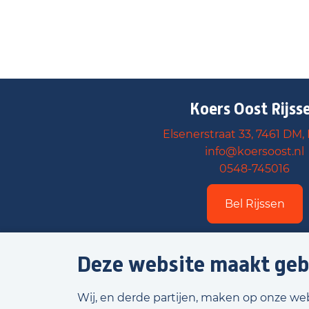
Koers Oost Rijss
Elsenerstraat 33, 7461 DM, 
info@koersoost.nl
0548-745016
Bel Rijssen
Deze website maakt geb
Wij, en derde partijen, maken op onze we