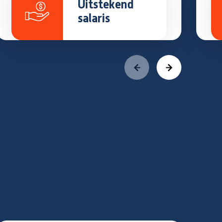
Uitstekend
salaris