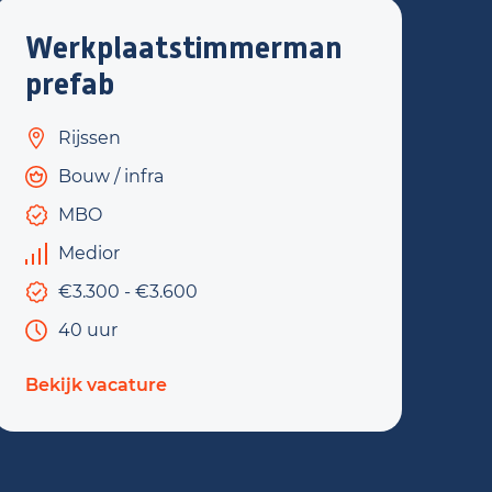
Werkplaatstimmerman
prefab
Rijssen
Bouw / infra
MBO
Medior
€3.300 - €3.600
40 uur
Bekijk vacature