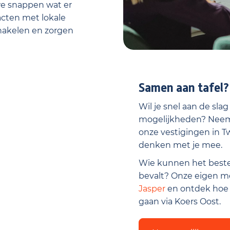
we snappen wat er
acten met lokale
hakelen en zorgen
Samen aan tafel?
keting cookies moeten
okies accepteren?
Wil je snel aan de sla
mogelijkheden? Neem 
onze vestigingen in Tw
elen
denken met je mee.
Wie kunnen het beste 
bevalt? Onze eigen m
Jasper
en ontdek hoe o
gaan via Koers Oost.