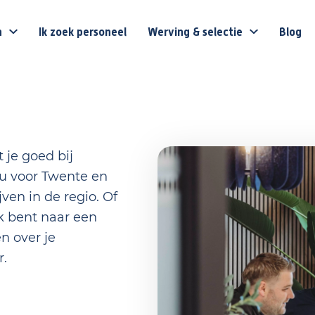
n
Ik zoek personeel
Werving & selectie
Blog
 je goed bij
au voor Twente en
en in de regio. Of
ek bent naar een
n over je
ar.