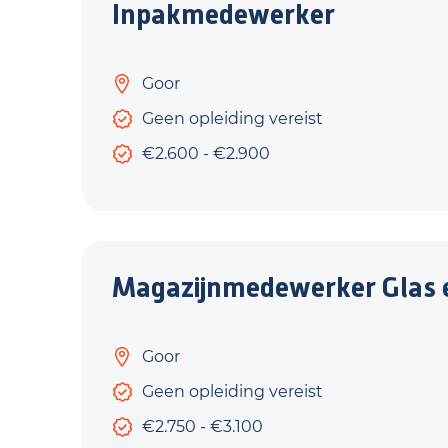
Inpakmedewerker
Goor
Geen opleiding vereist
€2.600 - €2.900
Magazijnmedewerker Glas 
Goor
Geen opleiding vereist
€2.750 - €3.100