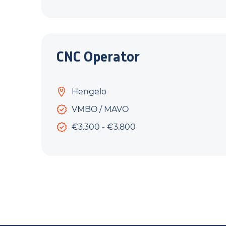
CNC Operator
Hengelo
VMBO / MAVO
€3.300 - €3.800