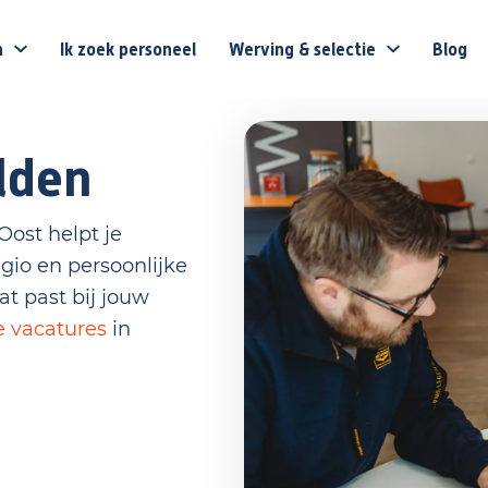
n
Ik zoek personeel
Werving & selectie
Blog
lden
ost helpt je
gio en persoonlijke
t past bij jouw
e vacatures
in