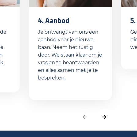
4. Aanbod
5.
 de
Je ontvangt van ons een
Ge
aanbod voor je nieuwe
ni
te
baan. Neem het rustig
we
en
door. We staan klaar om je
k.
vragen te beantwoorden
en alles samen met je te
bespreken.