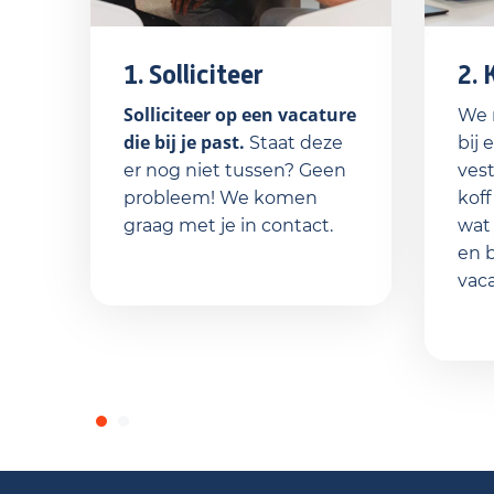
1. Solliciteer
2. 
Solliciteer op een vacature
We 
die bij je past.
Staat deze
bij 
er nog niet tussen? Geen
ves
probleem! We komen
koff
graag met je in contact.
wa
en 
vaca