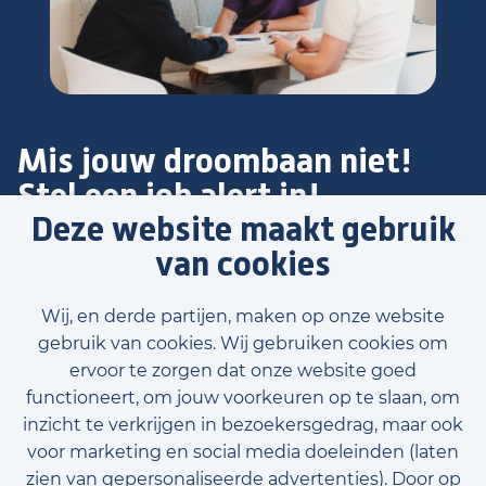
Mis jouw droombaan niet!
Stel een job alert in!
Deze website maakt gebruik
Blijf op de hoogte van nieuwe en relevante
van cookies
vacatures! Laat je gegevens achter en wij houden je
op de hoogte!
Wij, en derde partijen, maken op onze website
gebruik van cookies. Wij gebruiken cookies om
ervoor te zorgen dat onze website goed
functioneert, om jouw voorkeuren op te slaan, om
inzicht te verkrijgen in bezoekersgedrag, maar ook
Stel job alert in
voor marketing en social media doeleinden (laten
zien van gepersonaliseerde advertenties). Door op