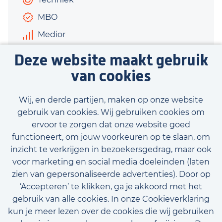
MBO
Medior
€3.500 - €5.500
Deze website maakt gebruik
40 uur
van cookies
Bekijk vacature
Wij, en derde partijen, maken op onze website
gebruik van cookies. Wij gebruiken cookies om
ervoor te zorgen dat onze website goed
functioneert, om jouw voorkeuren op te slaan, om
inzicht te verkrijgen in bezoekersgedrag, maar ook
Bekijk onze beschikbare vacatures
voor marketing en social media doeleinden (laten
zien van gepersonaliseerde advertenties). Door op
‘Accepteren’ te klikken, ga je akkoord met het
gebruik van alle cookies. In onze Cookieverklaring
kun je meer lezen over de cookies die wij gebruiken