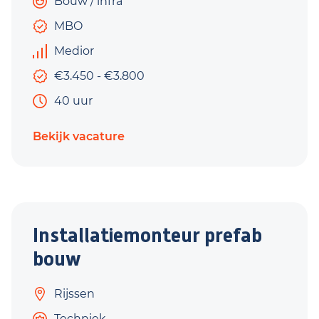
Bouw / infra
MBO
Medior
€3.450 - €3.800
40 uur
Bekijk vacature
Installatiemonteur prefab
bouw
Rijssen
Techniek