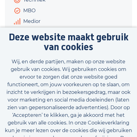
MBO
Medior
€3.500 - €5.500
Deze website maakt gebruik
40 uur
van cookies
Bekijk vacature
Wij, en derde partijen, maken op onze website
gebruik van cookies. Wij gebruiken cookies om
ervoor te zorgen dat onze website goed
functioneert, om jouw voorkeuren op te slaan, om
inzicht te verkrijgen in bezoekersgedrag, maar ook
Bekijk onze beschikbare vacatures
voor marketing en social media doeleinden (laten
zien van gepersonaliseerde advertenties). Door op
‘Accepteren’ te klikken, ga je akkoord met het
gebruik van alle cookies. In onze Cookieverklaring
kun je meer lezen over de cookies die wij gebruiken