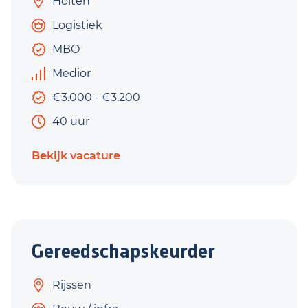
Holten
Logistiek
MBO
Medior
€3.000 - €3.200
40 uur
Bekijk vacature
Gereedschapskeurder
Rijssen