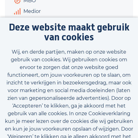
MBO
Medior
€3.100 - €3.600
Deze website maakt gebruik
40 uur
van cookies
Bekijk vacature
Wij, en derde partijen, maken op onze website
gebruik van cookies. Wij gebruiken cookies om
ervoor te zorgen dat onze website goed
functioneert, om jouw voorkeuren op te slaan, om
inzicht te verkrijgen in bezoekersgedrag, maar ook
Bekijk onze beschikbare vacatures
voor marketing en social media doeleinden (laten
zien van gepersonaliseerde advertenties). Door op
‘Accepteren’ te klikken, ga je akkoord met het
gebruik van alle cookies. In onze Cookieverklaring
kun je meer lezen over de cookies die wij gebruiken
en kun je jouw voorkeuren opslaan of wijzigen. Door
‘Weigeren’ te klikken ga je alleen akkoord met het