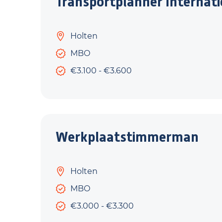
Transportplanner Internat
Holten
MBO
€3.100 - €3.600
Werkplaatstimmerman
Holten
MBO
€3.000 - €3.300