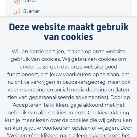
MBO
Starter
€3.000 - €3.300
Deze website maakt gebruik
40 uur
van cookies
Bekijk vacature
Wij, en derde partijen, maken op onze website
gebruik van cookies. Wij gebruiken cookies om
ervoor te zorgen dat onze website goed
functioneert, om jouw voorkeuren op te slaan, om
inzicht te verkrijgen in bezoekersgedrag, maar ook
Bekijk onze beschikbare vacatures
voor marketing en social media doeleinden (laten
zien van gepersonaliseerde advertenties). Door op
‘Accepteren’ te klikken, ga je akkoord met het
gebruik van alle cookies. In onze Cookieverklaring
kun je meer lezen over de cookies die wij gebruiken
en kun je jouw voorkeuren opslaan of wijzigen. Door
‘Weigeren’ te klikken ga je alleen akkoord met het