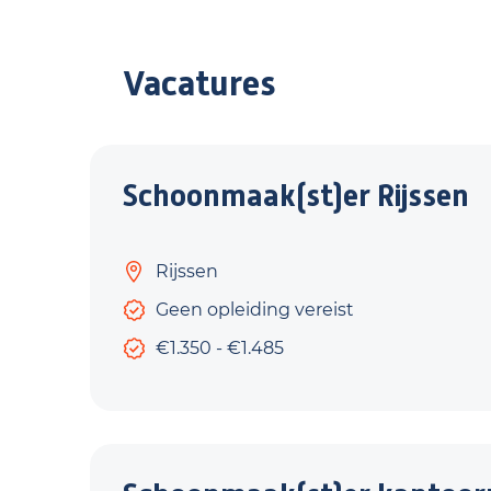
Vacatures
Schoonmaak(st)er Rijssen
Rijssen
Geen opleiding vereist
€1.350 - €1.485