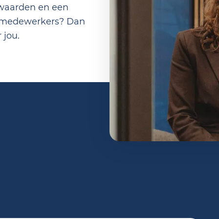
rwaarden en een
jn medewerkers? Dan
 jou.