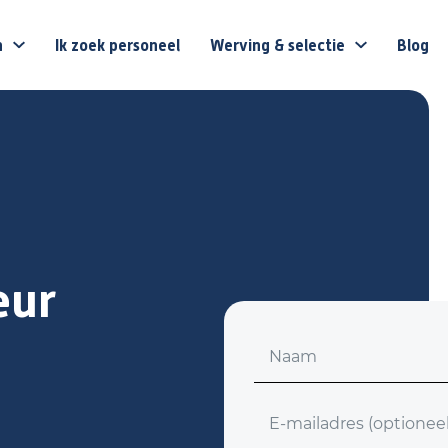
n
Ik zoek personeel
Werving & selectie
Blog
eur
Voornaam
E-mailadres (optioneel)