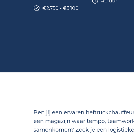
40 uur
€2.750 - €3.100
Ben jij een ervaren heftruckchauffeur
een magazijn waar tempo, teamwork 
samenkomen? Zoek je een logistieke 