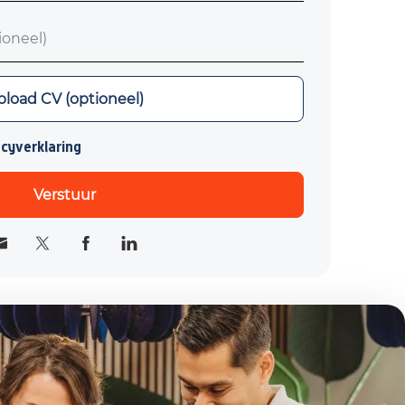
neel)
load CV (optioneel)
acyverklaring
Verstuur