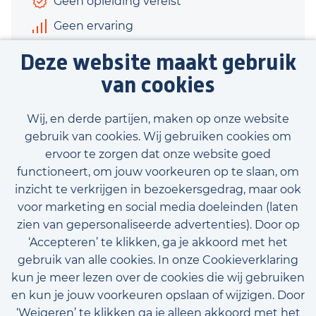
Geen opleiding vereist
Geen ervaring
€2.600 - €2.900
Deze website maakt gebruik
24 uur
van cookies
Bekijk vacature
Wij, en derde partijen, maken op onze website
gebruik van cookies. Wij gebruiken cookies om
ervoor te zorgen dat onze website goed
functioneert, om jouw voorkeuren op te slaan, om
inzicht te verkrijgen in bezoekersgedrag, maar ook
Bekijk onze beschikbare vacatures
voor marketing en social media doeleinden (laten
zien van gepersonaliseerde advertenties). Door op
‘Accepteren’ te klikken, ga je akkoord met het
gebruik van alle cookies. In onze Cookieverklaring
kun je meer lezen over de cookies die wij gebruiken
en kun je jouw voorkeuren opslaan of wijzigen. Door
‘Weigeren’ te klikken ga je alleen akkoord met het