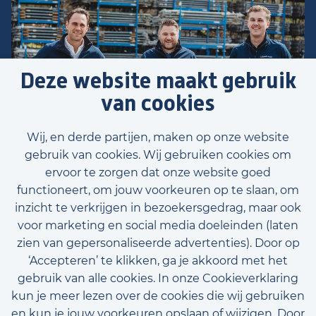
Deze website maakt gebruik
van cookies
Wij, en derde partijen, maken op onze website
gebruik van cookies. Wij gebruiken cookies om
ervoor te zorgen dat onze website goed
functioneert, om jouw voorkeuren op te slaan, om
inzicht te verkrijgen in bezoekersgedrag, maar ook
Voornaam
voor marketing en social media doeleinden (laten
zien van gepersonaliseerde advertenties). Door op
‘Accepteren’ te klikken, ga je akkoord met het
gebruik van alle cookies. In onze Cookieverklaring
Achternaam
kun je meer lezen over de cookies die wij gebruiken
E-mailadres (optioneel)
en kun je jouw voorkeuren opslaan of wijzigen. Door