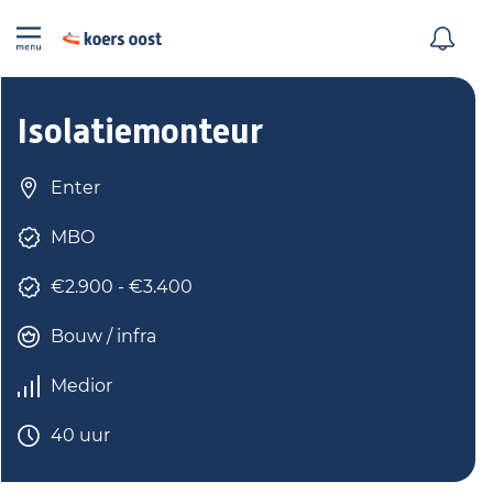
Isolatiemonteur
Enter
MBO
€2.900 - €3.400
Bouw / infra
Medior
40 uur