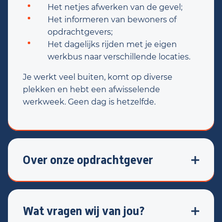
Het netjes afwerken van de gevel;
Het informeren van bewoners of
opdrachtgevers;
Het dagelijks rijden met je eigen
werkbus naar verschillende locaties.
Je werkt veel buiten, komt op diverse
plekken en hebt een afwisselende
werkweek. Geen dag is hetzelfde.
Over onze opdrachtgever
Onze klant
is een gespecialiseerd
isolatiebedrijf dat zich richt op het
verduurzamen van woningen en
Wat vragen wij van jou?
bedrijfspanden. Met moderne technieken