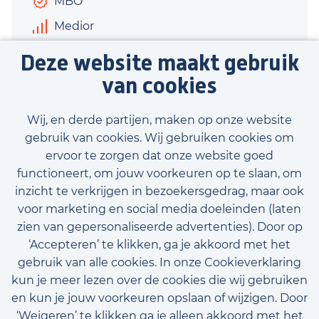
MBO
Medior
€2.900 - €3.300
Deze website maakt gebruik
40 uur
van cookies
Bekijk vacature
Wij, en derde partijen, maken op onze website
gebruik van cookies. Wij gebruiken cookies om
ervoor te zorgen dat onze website goed
functioneert, om jouw voorkeuren op te slaan, om
inzicht te verkrijgen in bezoekersgedrag, maar ook
Bekijk onze beschikbare vacatures
voor marketing en social media doeleinden (laten
zien van gepersonaliseerde advertenties). Door op
‘Accepteren’ te klikken, ga je akkoord met het
gebruik van alle cookies. In onze Cookieverklaring
kun je meer lezen over de cookies die wij gebruiken
en kun je jouw voorkeuren opslaan of wijzigen. Door
‘Weigeren’ te klikken ga je alleen akkoord met het