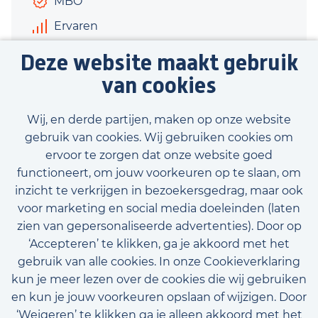
MBO
Ervaren
€2.800 - €3.500
Deze website maakt gebruik
32 uur
van cookies
Bekijk vacature
Wij, en derde partijen, maken op onze website
gebruik van cookies. Wij gebruiken cookies om
ervoor te zorgen dat onze website goed
functioneert, om jouw voorkeuren op te slaan, om
inzicht te verkrijgen in bezoekersgedrag, maar ook
Bekijk onze beschikbare vacatures
voor marketing en social media doeleinden (laten
zien van gepersonaliseerde advertenties). Door op
‘Accepteren’ te klikken, ga je akkoord met het
gebruik van alle cookies. In onze Cookieverklaring
kun je meer lezen over de cookies die wij gebruiken
en kun je jouw voorkeuren opslaan of wijzigen. Door
‘Weigeren’ te klikken ga je alleen akkoord met het