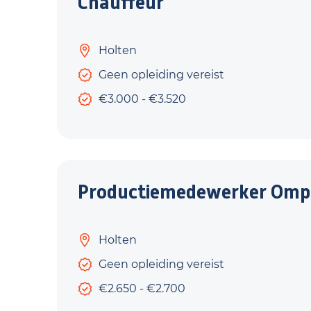
Chauffeur
Holten
Geen opleiding vereist
€3.000 - €3.520
Productiemedewerker Ompak 
Holten
Geen opleiding vereist
€2.650 - €2.700