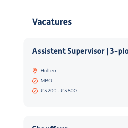
Vacatures
Assistent Supervisor | 3-pl
Holten
MBO
€3.200 - €3.800