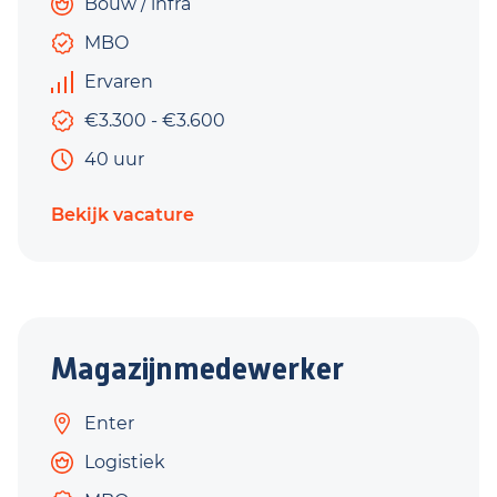
Bouw / infra
MBO
Ervaren
€3.300 - €3.600
40 uur
Bekijk vacature
Magazijnmedewerker
Enter
Logistiek