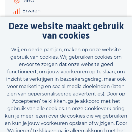
MBO
Ervaren
€2.475 - €3.275
Deze website maakt gebruik
20 uur
van cookies
Bekijk vacature
Wij, en derde partijen, maken op onze website
gebruik van cookies. Wij gebruiken cookies om
ervoor te zorgen dat onze website goed
functioneert, om jouw voorkeuren op te slaan, om
inzicht te verkrijgen in bezoekersgedrag, maar ook
Bekijk onze beschikbare vacatures
voor marketing en social media doeleinden (laten
zien van gepersonaliseerde advertenties). Door op
‘Accepteren’ te klikken, ga je akkoord met het
gebruik van alle cookies. In onze Cookieverklaring
kun je meer lezen over de cookies die wij gebruiken
en kun je jouw voorkeuren opslaan of wijzigen. Door
‘Weigeren’ te klikken ga je alleen akkoord met het