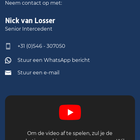
Neem contact op met:
CAO Technische Groothandel
Een afwisselende functie met
verantwoordelijkheid en een fijn
Nick
van Losser
team om je heen
Senior Intercedent
Klinkt dit als jouw nieuwe uitdaging? Laat
+31 (0)546 - 307050
het ons weten. Reageren kan
t/m 20
augustus 2026
.
Stuur een WhatsApp bericht
Stuur een e-mail
Om de video af te spelen, zul je de