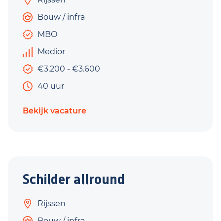
Bouw / infra
MBO
Medior
€3.200 - €3.600
40 uur
Bekijk vacature
Schilder allround
Rijssen
Bouw / infra