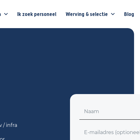
n
Ik zoek personeel
Werving & selectie
Blog
Voornaam
/ infra
E-mailadres (optioneel)
or