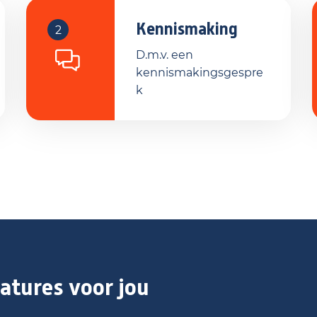
in een functie waar je buiten werkt, een vak
gen!
Kennismaking
2
D.m.v. een
kennismakingsgespre
k
atures voor jou