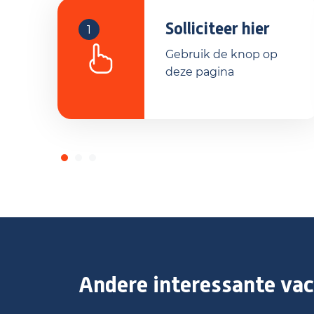
Solliciteer vandaag nog en ga aan de slag 
leert en bijdraagt aan duurzame oplossin
Solliciteer hier
1
Gebruik de knop op
deze pagina
Andere interessante vac