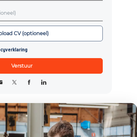
neel)
load CV (optioneel)
acyverklaring
Verstuur