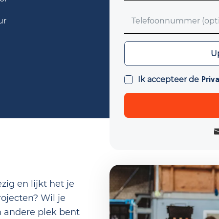
Telefoonnummer (optio
ur
Upload CV (optioneel)
Up
Ik accepteer de
Priv
zig en lijkt het je
jecten? Wil je
n andere plek bent