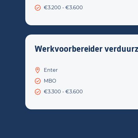
€3.200 - €3.600
Werkvoorbereider verduur
Enter
MBO
€3.300 - €3.600