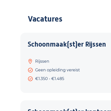
Vacatures
Schoonmaak(st)er Rijssen
Rijssen
Geen opleiding vereist
€1.350 - €1.485