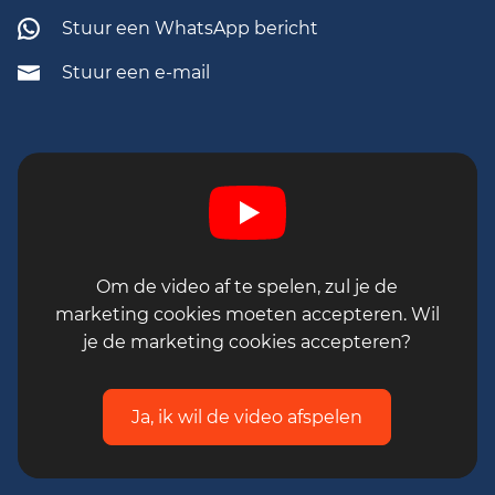
gemotiveerd bent en graag werkt, kom je al
Stuur een WhatsApp bericht
een heel eind.
Stuur een e-mail
Om de video af te spelen, zul je de
marketing cookies moeten accepteren. Wil
je de marketing cookies accepteren?
Ja, ik wil de video afspelen