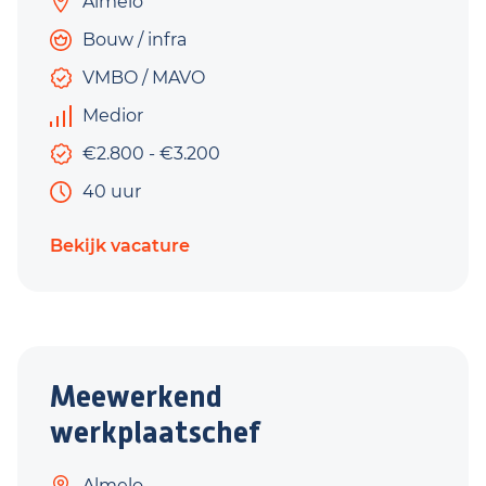
Almelo
Bouw / infra
VMBO / MAVO
Medior
€2.800 - €3.200
40 uur
Bekijk vacature
Meewerkend
werkplaatschef
Almelo