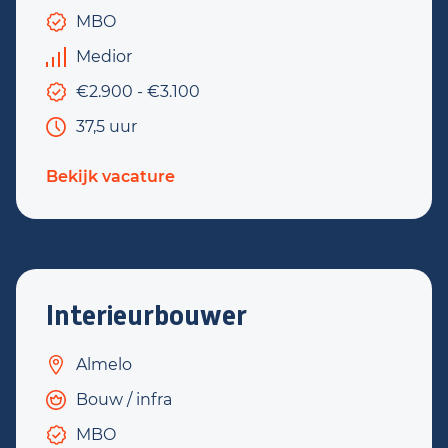
MBO
Medior
€2.900 - €3.100
37,5 uur
Bekijk vacature
Interieurbouwer
Almelo
Bouw / infra
MBO