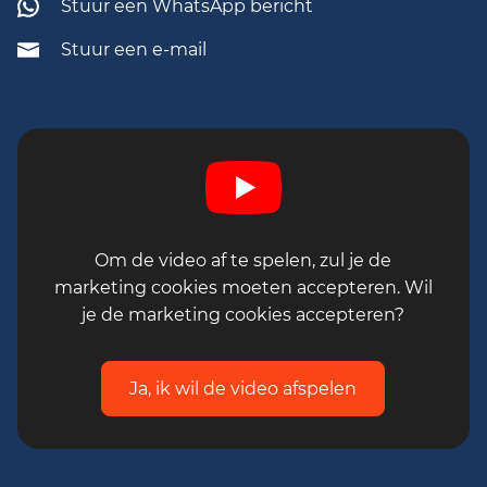
Stuur een WhatsApp bericht
werken en plezier maken perfect
samengaan
Stuur een e-mail
Interesse?
Solliciteer direct via de
sollicitatiebutton en ontdek wat deze
mooie uitdaging jou te bieden heeft. Wij
maken graag kennis met je!
Let op! Deze vacature sluit per 24 augustus
2026.
Om de video af te spelen, zul je de
marketing cookies moeten accepteren. Wil
je de marketing cookies accepteren?
Ja, ik wil de video afspelen