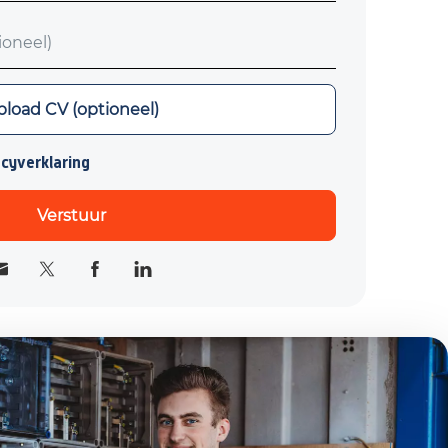
neel)
load CV (optioneel)
acyverklaring
Verstuur