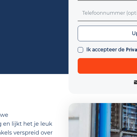
Telefoonnummer (optio
Upload CV (optioneel)
Up
Ik accepteer de
Priv
 we
n lijkt het je leuk
kels verspreid over