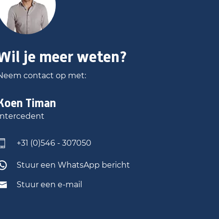
Wil je meer weten?
Neem contact op met:
Koen
Timan
Intercedent
+31 (0)546 - 307050
Stuur een WhatsApp bericht
Stuur een e-mail
Om de video af te spelen, zul je de