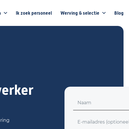
n
Ik zoek personeel
Werving & selectie
Blog
erker
Voornaam
E-mailadres (optioneel)
ring