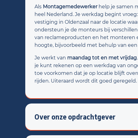
Als
Montagemedewerker
help je samen m
heel Nederland. Je werkdag begint vroeg: 
vestiging in Oldenzaal naar de locatie waar
ondersteun je de monteurs bij verschill
van reclameproducten en het monteren en
hoogte, bijvoorbeeld met behulp van een
Je werkt van
maandag tot en met vrijdag
je kunt rekenen op een werkdag van ongevee
toe voorkomen dat je op locatie blijft ove
rijden. Uiteraard wordt dit goed geregeld.
Over onze opdrachtgever
Je komt terecht bij een
kleinschalig monta
winkelinrichting en signing
. Denk hierbij