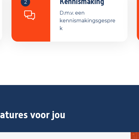
Kennismaking
2
D.m.v. een
kennismakingsgespre
k
atures voor jou