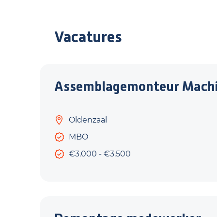
Vacatures
Assemblagemonteur Mach
Oldenzaal
MBO
€3.000 - €3.500