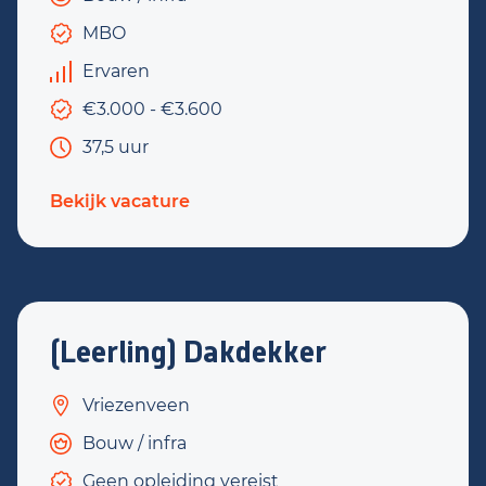
MBO
Ervaren
€3.000 - €3.600
37,5 uur
Bekijk vacature
(Leerling) Dakdekker
Vriezenveen
Bouw / infra
Geen opleiding vereist