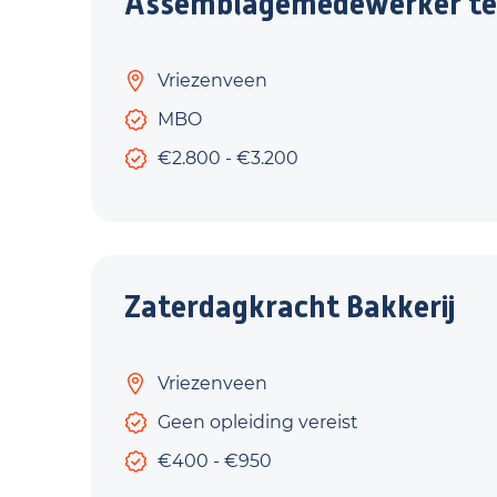
Assemblagemedewerker te
Vriezenveen
MBO
€2.800 - €3.200
Zaterdagkracht Bakkerij
Vriezenveen
Geen opleiding vereist
€400 - €950