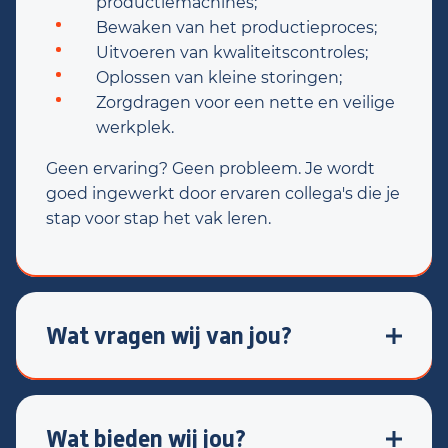
productiemachines;
Bewaken van het productieproces;
Uitvoeren van kwaliteitscontroles;
Oplossen van kleine storingen;
Zorgdragen voor een nette en veilige
werkplek.
Geen ervaring? Geen probleem. Je wordt
goed ingewerkt door ervaren collega's die je
stap voor stap het vak leren.
Wat vragen wij van jou?
Je hebt affiniteit met techniek;
Je wilt graag leren en jezelf
ontwikkelen;
Wat bieden wij jou?
Je werkt nauwkeurig en