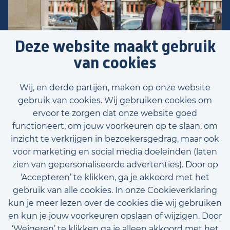
Deze website maakt gebruik
van cookies
Wij, en derde partijen, maken op onze website
gebruik van cookies. Wij gebruiken cookies om
ervoor te zorgen dat onze website goed
functioneert, om jouw voorkeuren op te slaan, om
inzicht te verkrijgen in bezoekersgedrag, maar ook
Voornaam
voor marketing en social media doeleinden (laten
zien van gepersonaliseerde advertenties). Door op
‘Accepteren’ te klikken, ga je akkoord met het
gebruik van alle cookies. In onze Cookieverklaring
Achternaam
kun je meer lezen over de cookies die wij gebruiken
E-mailadres (optioneel)
en kun je jouw voorkeuren opslaan of wijzigen. Door
‘Weigeren’ te klikken ga je alleen akkoord met het