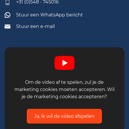
+31 (0)548 - 745016
in Enter en jezelf ontwikkelen binnen de
wereld van metaalbewerking en
Stuur een WhatsApp bericht
verspaning? Solliciteer dan direct! Heb je
vragen? Neem dan contact op met Marleen
Stuur een e-mail
of Merle, ze vertellen je graag meer: 0548 74
50 16
Reageren kan tot 14 augustus.
Om de video af te spelen, zul je de
marketing cookies moeten accepteren. Wil
je de marketing cookies accepteren?
Ja, ik wil de video afspelen