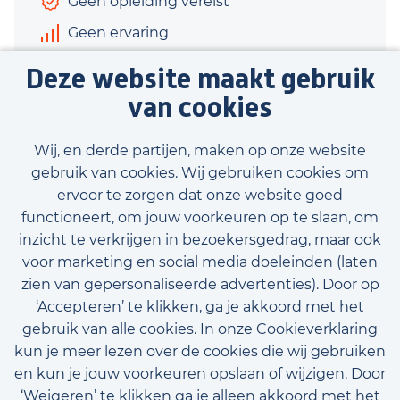
Geen opleiding vereist
Geen ervaring
€2.500 - €2.870
Deze website maakt gebruik
40 uur
van cookies
Bekijk vacature
Wij, en derde partijen, maken op onze website
gebruik van cookies. Wij gebruiken cookies om
ervoor te zorgen dat onze website goed
functioneert, om jouw voorkeuren op te slaan, om
inzicht te verkrijgen in bezoekersgedrag, maar ook
Bekijk onze beschikbare vacatures
voor marketing en social media doeleinden (laten
zien van gepersonaliseerde advertenties). Door op
‘Accepteren’ te klikken, ga je akkoord met het
gebruik van alle cookies. In onze Cookieverklaring
kun je meer lezen over de cookies die wij gebruiken
en kun je jouw voorkeuren opslaan of wijzigen. Door
‘Weigeren’ te klikken ga je alleen akkoord met het