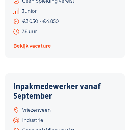
Geen opleiding vereist
Junior
€3.050 - €4.850
38 uur
Bekijk vacature
Inpakmedewerker vanaf
September
Vriezenveen
Industrie