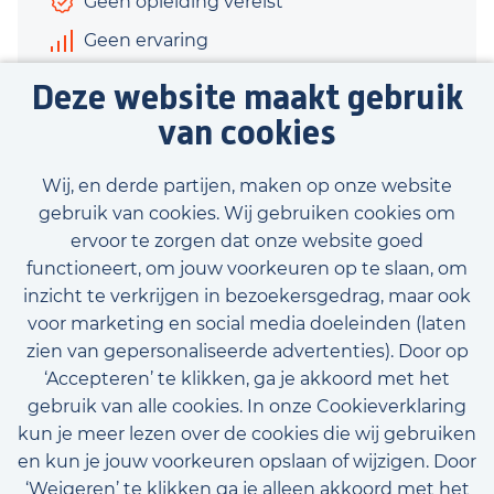
Geen opleiding vereist
Geen ervaring
€1.200 - €1.600
Deze website maakt gebruik
16 uur
van cookies
Bekijk vacature
Wij, en derde partijen, maken op onze website
gebruik van cookies. Wij gebruiken cookies om
ervoor te zorgen dat onze website goed
functioneert, om jouw voorkeuren op te slaan, om
inzicht te verkrijgen in bezoekersgedrag, maar ook
Bekijk onze beschikbare vacatures
voor marketing en social media doeleinden (laten
zien van gepersonaliseerde advertenties). Door op
‘Accepteren’ te klikken, ga je akkoord met het
gebruik van alle cookies. In onze Cookieverklaring
kun je meer lezen over de cookies die wij gebruiken
en kun je jouw voorkeuren opslaan of wijzigen. Door
‘Weigeren’ te klikken ga je alleen akkoord met het