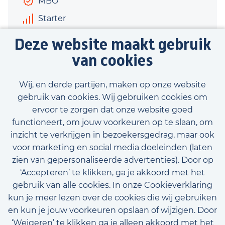
MBO
Starter
€3.000 - €3.300
Deze website maakt gebruik
40 uur
van cookies
Bekijk vacature
Wij, en derde partijen, maken op onze website
gebruik van cookies. Wij gebruiken cookies om
ervoor te zorgen dat onze website goed
functioneert, om jouw voorkeuren op te slaan, om
inzicht te verkrijgen in bezoekersgedrag, maar ook
Bekijk onze beschikbare vacatures
voor marketing en social media doeleinden (laten
zien van gepersonaliseerde advertenties). Door op
‘Accepteren’ te klikken, ga je akkoord met het
gebruik van alle cookies. In onze Cookieverklaring
kun je meer lezen over de cookies die wij gebruiken
en kun je jouw voorkeuren opslaan of wijzigen. Door
‘Weigeren’ te klikken ga je alleen akkoord met het