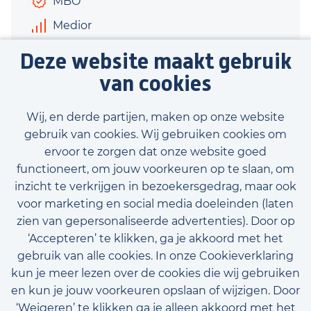
MBO
Medior
€3.000 - €3.500
Deze website maakt gebruik
28 uur
van cookies
Bekijk vacature
Wij, en derde partijen, maken op onze website
gebruik van cookies. Wij gebruiken cookies om
ervoor te zorgen dat onze website goed
functioneert, om jouw voorkeuren op te slaan, om
inzicht te verkrijgen in bezoekersgedrag, maar ook
Bekijk onze beschikbare vacatures
voor marketing en social media doeleinden (laten
zien van gepersonaliseerde advertenties). Door op
‘Accepteren’ te klikken, ga je akkoord met het
gebruik van alle cookies. In onze Cookieverklaring
kun je meer lezen over de cookies die wij gebruiken
en kun je jouw voorkeuren opslaan of wijzigen. Door
‘Weigeren’ te klikken ga je alleen akkoord met het