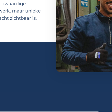
oogwaardige
ewerk, maar unieke
ht zichtbaar is.