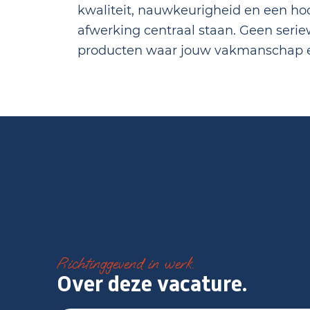
kwaliteit, nauwkeurigheid en een h
afwerking centraal staan. Geen seri
producten waar jouw vakmanschap ec
Richtinggevend in werk.
Over deze vacature.