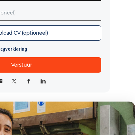
neel)
load CV (optioneel)
acyverklaring
Verstuur