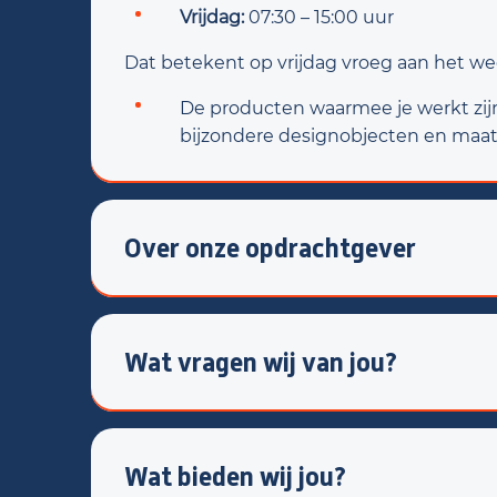
Vrijdag:
07:30 – 15:00 uur
Dat betekent op vrijdag vroeg aan het w
De producten waarmee je werkt zijn 
bijzondere designobjecten en maatw
Over onze opdrachtgever
Je komt terecht bij een gerenommeerde 
en oppervlakteafwerking. Door een combi
technieken en moderne machines worden
Wat vragen wij van jou?
klanten in binnen- en buitenland.
Wij zoeken iemand die nauwkeurig werkt en
De werkomgeving is modern, overzichtelijk
medewerkers krijgen de ruimte om zelfst
Wat bieden wij jou?
Daarnaast herken jij jezelf in het volgende