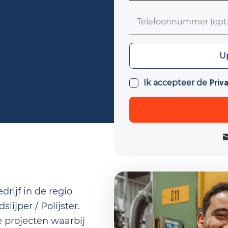
Telefoonnummer (optio
Upload CV (optioneel)
Up
Ik accepteer de
Priv
rijf in de regio
lijper / Polijster.
e projecten waarbij