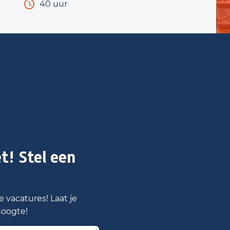
40 uur
t! Stel een
 vacatures! Laat je
hoogte!