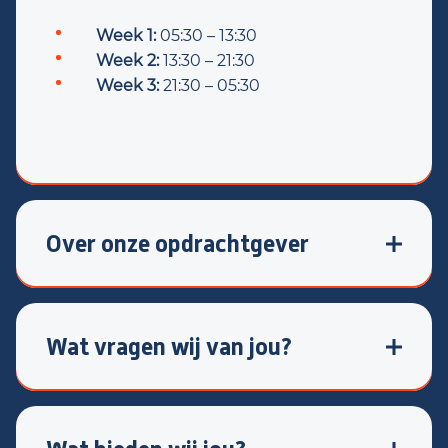
Week 1:
05:30 – 13:30
Week 2:
13:30 – 21:30
Week 3:
21:30 – 05:30
Over onze opdrachtgever
Je gaat aan de slag bij een stabiel
productiebedrijf dat al meer dan 45 jaar
actief is in de
kunststofindustrie
. Met ruim
Wat vragen wij van jou?
100 medewerkers staat dit bedrijf bekend
om zijn prettige werksfeer en het leveren
Je bent een echte
aanpakker en fysiek werk
van topkwaliteit.
schrikt je niet af
. Daarnaast: