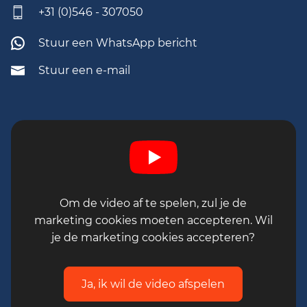
vanuit Almelo, Hengelo, Enschede,
+31 (0)546 - 307050
Rijssen, Vriezenveen, Hardenberg,
Stuur een WhatsApp bericht
Tubbergen en Oldenzaal.
Stuur een e-mail
Zin om aan de slag te gaan bij dit nuchtere
en stabiele bedrijf?
Solliciteer
dan snel en
we nemen spoedig contact met je op!
Mówimy również po polsku. Zapraszamy do
kontaktu pod nr tel. 0613933905.
Om de video af te spelen, zul je de
marketing cookies moeten accepteren. Wil
je de marketing cookies accepteren?
Ja, ik wil de video afspelen