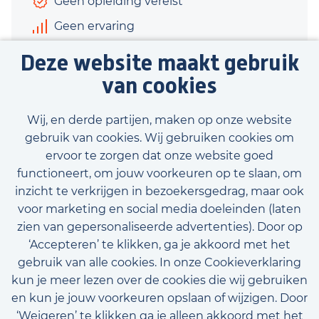
Geen opleiding vereist
Geen ervaring
€1.200 - €1.600
Deze website maakt gebruik
16 uur
van cookies
Bekijk vacature
Wij, en derde partijen, maken op onze website
gebruik van cookies. Wij gebruiken cookies om
ervoor te zorgen dat onze website goed
functioneert, om jouw voorkeuren op te slaan, om
inzicht te verkrijgen in bezoekersgedrag, maar ook
Bekijk onze beschikbare vacatures
voor marketing en social media doeleinden (laten
zien van gepersonaliseerde advertenties). Door op
‘Accepteren’ te klikken, ga je akkoord met het
gebruik van alle cookies. In onze Cookieverklaring
kun je meer lezen over de cookies die wij gebruiken
en kun je jouw voorkeuren opslaan of wijzigen. Door
‘Weigeren’ te klikken ga je alleen akkoord met het