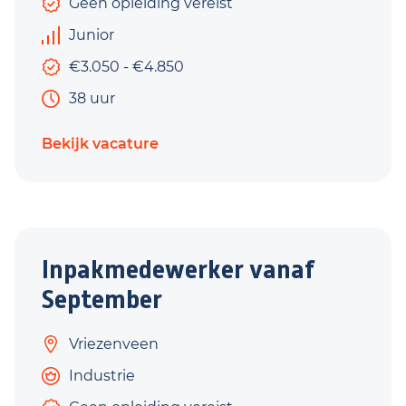
Geen opleiding vereist
Junior
€3.050 - €4.850
38 uur
Bekijk vacature
Inpakmedewerker vanaf
September
Vriezenveen
Industrie