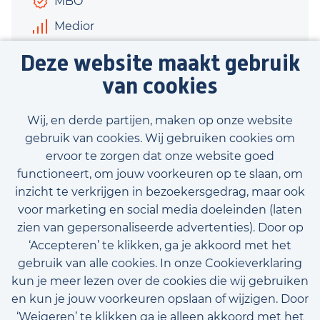
MBO
Medior
€3.400 - €3.800
Deze website maakt gebruik
40 uur
van cookies
Bekijk vacature
Wij, en derde partijen, maken op onze website
gebruik van cookies. Wij gebruiken cookies om
ervoor te zorgen dat onze website goed
functioneert, om jouw voorkeuren op te slaan, om
inzicht te verkrijgen in bezoekersgedrag, maar ook
Bekijk onze beschikbare vacatures
voor marketing en social media doeleinden (laten
zien van gepersonaliseerde advertenties). Door op
‘Accepteren’ te klikken, ga je akkoord met het
gebruik van alle cookies. In onze Cookieverklaring
kun je meer lezen over de cookies die wij gebruiken
en kun je jouw voorkeuren opslaan of wijzigen. Door
‘Weigeren’ te klikken ga je alleen akkoord met het