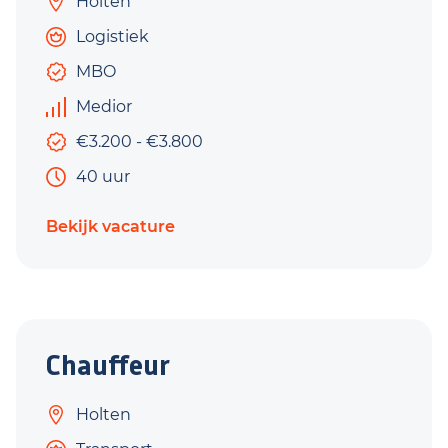
Holten
Logistiek
MBO
Medior
€3.200 - €3.800
40 uur
Bekijk vacature
Chauffeur
Holten