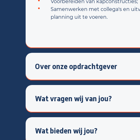
Voorbereiden van kapconstructies;
Samenwerken met collega's en uitv
planning uit te voeren.
Over onze opdrachtgever
Onze opdrachtgever is een gevestigde n
Vakmanschap, kwaliteit en samenwerking 
organisatie met korte lijnen, een nuchtere
Wat vragen wij van jou?
klaarstaan
Een afgeronde timmeropleiding nivea
Ervaring in de ruwbouw of de motiva
Een nauwkeurige werkhouding en oo
Wat bieden wij jou?
Een echte teamspeler;
Rijbewijs B;
Een fulltime baan met uitzicht op 