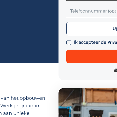
Telefoonnummer (optio
Upload CV (optioneel)
Up
Ik accepteer de
Priv
gt van het opbouwen
Werk je graag in
n aan unieke