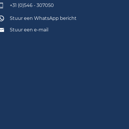
+31 (0)546 - 307050
Stuur een WhatsApp bericht
Stuur een e-mail
Om de video af te spelen, zul je de
marketing cookies moeten
accepteren. Wil je de marketing
cookies accepteren?
Ja, ik wil de video afspelen