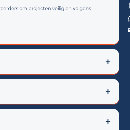
oerders om projecten veilig en volgens
aam binnen de vrijstaande woningbouw.
staan centraal. Je komt terecht in een
 mentaliteit en collega's die voor elkaar
u 2 of 3, óf relevante werkervaring;
tie om jezelf hierin verder te ontwikkelen;
g voor kwaliteit;
een vast dienstverband;