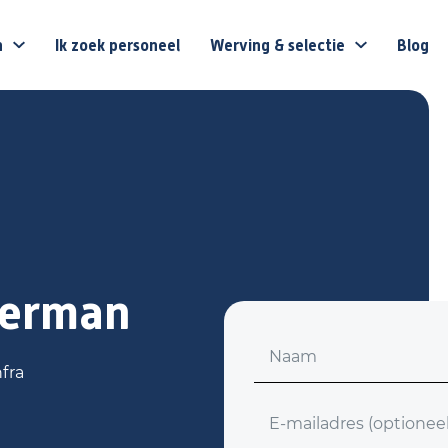
n
Ik zoek personeel
Werving & selectie
Blog
erman
Voornaam
fra
E-mailadres (optioneel)