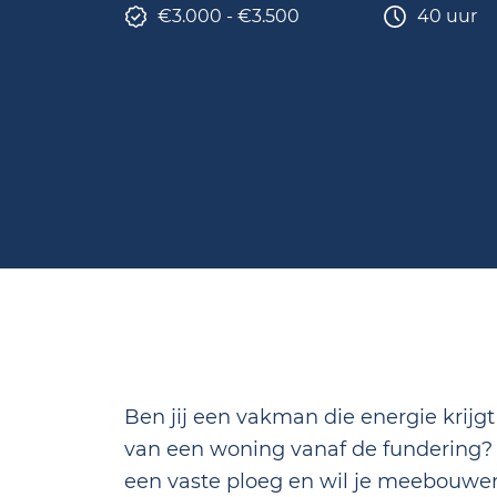
€3.000 - €3.500
40 uur
Ben jij een vakman die energie krij
van een woning vanaf de fundering? 
een vaste ploeg en wil je meebouwe