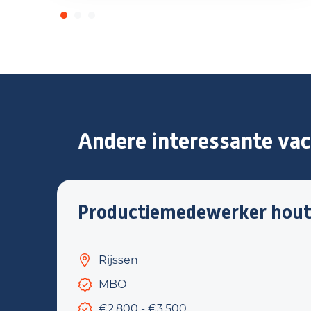
Andere interessante vac
Productiemedewerker hou
Rijssen
MBO
€2.800 - €3.500