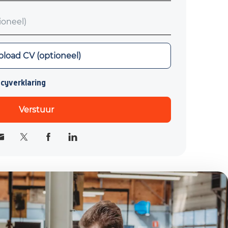
neel)
load CV (optioneel)
acyverklaring
Verstuur