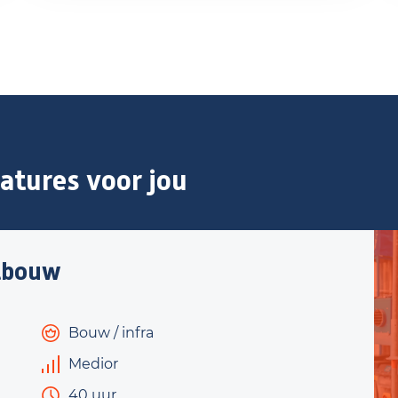
atures voor jou
tbouw
Bouw / infra
Medior
40 uur