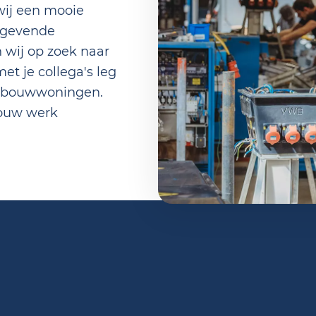
wij een mooie
angevende
n wij op zoek naar
 je collega's leg
uwbouwwoningen.
jouw werk