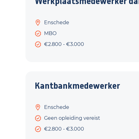
Werkplaatsmedewerker da
Enschede
MBO
€2.800 - €3.000
Kantbankmedewerker
Enschede
Geen opleiding vereist
€2.800 - €3.000