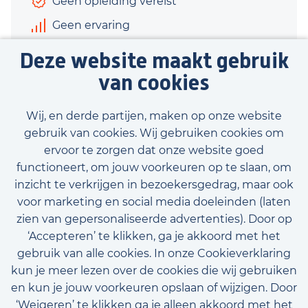
Geen opleiding vereist
Geen ervaring
€340 - €370
Deze website maakt gebruik
5 uur
van cookies
Bekijk vacature
Wij, en derde partijen, maken op onze website
gebruik van cookies. Wij gebruiken cookies om
ervoor te zorgen dat onze website goed
functioneert, om jouw voorkeuren op te slaan, om
inzicht te verkrijgen in bezoekersgedrag, maar ook
Bekijk onze beschikbare vacatures
voor marketing en social media doeleinden (laten
zien van gepersonaliseerde advertenties). Door op
‘Accepteren’ te klikken, ga je akkoord met het
gebruik van alle cookies. In onze Cookieverklaring
kun je meer lezen over de cookies die wij gebruiken
en kun je jouw voorkeuren opslaan of wijzigen. Door
‘Weigeren’ te klikken ga je alleen akkoord met het