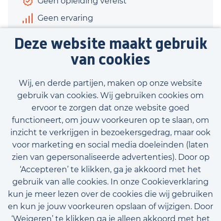
Geen opleiding vereist
Geen ervaring
€2.500 - €2.870
Deze website maakt gebruik
40 uur
van cookies
Bekijk vacature
Wij, en derde partijen, maken op onze website
gebruik van cookies. Wij gebruiken cookies om
ervoor te zorgen dat onze website goed
functioneert, om jouw voorkeuren op te slaan, om
inzicht te verkrijgen in bezoekersgedrag, maar ook
Bekijk onze beschikbare vacatures
voor marketing en social media doeleinden (laten
zien van gepersonaliseerde advertenties). Door op
‘Accepteren’ te klikken, ga je akkoord met het
gebruik van alle cookies. In onze Cookieverklaring
kun je meer lezen over de cookies die wij gebruiken
en kun je jouw voorkeuren opslaan of wijzigen. Door
‘Weigeren’ te klikken ga je alleen akkoord met het