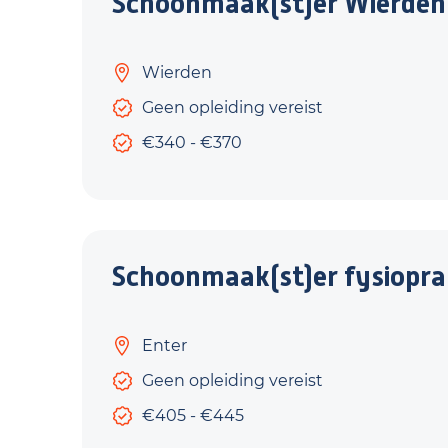
Schoonmaak(st)er Wierden
Wierden
Geen opleiding vereist
€340 - €370
Schoonmaak(st)er fysioprak
Enter
Geen opleiding vereist
€405 - €445